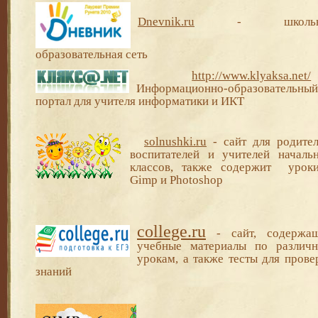
Dnevnik
.ru
-
школь
образовательная сеть
http://www.klyaksa.net/
Информационно-образовательный
портал для учителя информатики и ИКТ
solnushki.ru
- сайт для родител
воспитателей и учителей началь
классов, также содержит урок
Gimp и Photoshop
college.ru
- сайт, содержа
учебные материалы по различ
урокам, а также тесты для прове
знаний