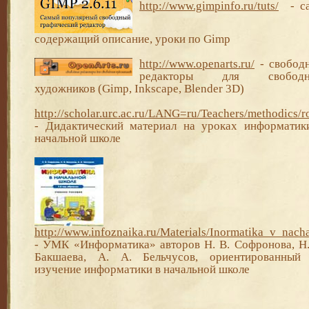
http://www.gimpinfo.ru/tuts/
-
с
содержащий описание, уроки по Gimp
http://www.openarts.ru/
- свобод
редакторы для свободн
художников (Gimp, Inkscape, Blender 3D)
http://scholar.urc.ac.ru/LANG=ru/Teachers/methodics/r
-
Дидактический материал на уроках информатик
начальной школе
http://www.infoznaika.ru/Materials/Inormatika_v_nach
- УМК
«Информатика» авторов Н. В. Софронова,
Н.
Бакшаева, А. А. Бельчусов, ориентированный
изучение информатики в начальной школе