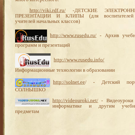
http
:
//viki.rdf.ru/
-
ДЕТСКИЕ ЭЛЕКТРОНН
ПРЕЗЕНТАЦИИ И КЛИПЫ (для воспитателе
учителей начальных классов)
http://www.rusedu.ru/
- Архив учеб
программ и презентаций
http://www.rusedu.info/
Информационные технологии в образовании
http://solnet.ee
/ - Детский пор
СОЛНЫШКО
http://videouroki.net/
- Видеоуроки
информатике и другим учеб
предметам