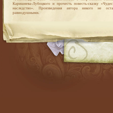
Каришнева-Лубоцкого и прочесть повесть-сказку «Чудес
наследство». Произведения автора никого не оста
равнодушными.
RSS