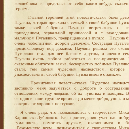
волшебника и представляют себя каким-нибудь сказоч
героем.
Главной героиней этой повести-сказки была дево
Паулина, которая приехала с семьей к своей бабушке Луиз
замке своей бабушки Паулина встретилась с пс
приведением, зеркальной принцессой и с заколдован
мальчиком Пугаллино, превращенным в пугало. Паулина б
очень любопытной, доброй девочкой. Сострадая Пугалли
промокающему под дождем, Паулина решила его оживи
Пугаллино стал для нее близким другом, и членом сем
Паулина очень любила заботиться о псе-приведении. 
сказочные обитатели замка, бескорыстно любимые Пуалино
стали, тем самым чудесным наследством, которое 
унаследовала от своей бабушки Луизы вместе с замком.
Прочитанная повесть-сказка "Чудесное наследст
заставило меня задуматься о доброте о сострадани
отношениях между людьми, об их чувствах и эмоциях. В
сегодня в наше трудное время люди менее добродушны и м
совершают хороших поступков.
Я очень рада, что познакомилась с творчеством Миха
Каришнева-Лубоцкого. Его произведения учат нас добр
гуманности, помогать друзьям, оказавшимся в бе
Рекомендую всем познакомиться с творчеством Миха