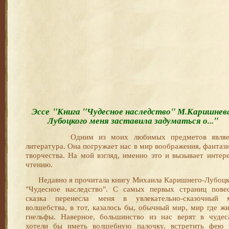
Эссе "Книга "Чудесное наследство" М.Каришнев
Лубоцкого меня заставила задуматься о..."
Одним из моих любимых предметов являе
литература. Она погружает нас в мир воображения, фантаз
творчества. На мой взгляд, именно это и вызывает интер
чтению.
Недавно я прочитала книгу Михаила Каришнего-Лубоцк
"Чудесное наследство". С самых первых страниц повес
сказка перенесла меня в увлекательно-сказочный 
волшебства, в тот, казалось бы, обычный мир, мир где ж
гнельфы. Наверное, большинство из нас верят в чудес
хотели бы иметь волшебную палочку, встретить фею 