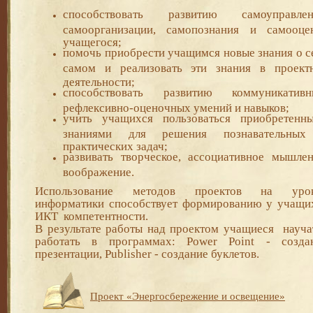
способствовать развитию самоуправлен
самоорганиза­ции, самопознания и самооце
учащегося;
помочь приобрести учащимся новые знания о с
са­мом и реализовать эти знания в проект
деятельности;
способствовать развитию коммуникативн
рефлексив­но-оценочных умений и навыков;
учить учащихся пользоваться приобретенн
знания­ми для решения познавательны
практических задач;
развивать творческое, ассоциативное мышлен
вообра­жение.
Использование методов проектов на уро
информатики способствует формированию у учащи
ИКТ компетентности.
В результате работы над проектом учащиеся науча
работать в программах: Power Point - созда
презентации, Publisher - создание буклетов.
Проект «Энергосбережение и освещение»