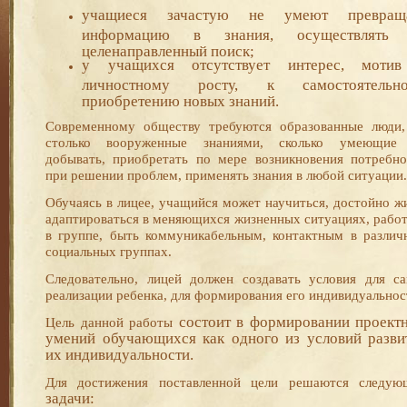
учащиеся зачастую не умеют превращ
информацию в знания, осуществлять
целенаправленный поиск;
у учащихся отсутствует интерес, моти
личностному росту, к самостоятельн
приобретению новых знаний.
Современному обществу требуются образованные люди,
столько вооруженные знаниями, сколько умеющие
добывать, приобретать по мере возникновения потребно
при решении проблем, применять знания в любой ситуации.
Обучаясь в лицее, учащийся может научиться, достойно ж
адаптироваться в меняю­щихся жизненных ситуациях, рабо
в группе, быть коммуни­кабельным, контактным в различ
социальных группах.
Следовательно, лицей должен создавать условия для са
реализации ребенка, для формирования его индивидуальнос
состоит в формировании проект
Цель данной работы
умений обучающихся как одного из условий разви
их инди­видуальности.
Для достижения поставленной цели решаются следую
задачи: