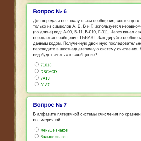
Вопрос № 6
Для передачи по каналу связи сообщения, состоящего
только из символов А, Б, В и Г, используется неравно
(по длине) код: А-00, Б-11, В-010, Г-011. Через канал св
передается сообщение: ГБВАВГ. Закодируйте сообщен
данным кодом. Полученную двоичную последовательн
переведите в шестнадцатеричную систему счисления. 
вид будет иметь это сообщение?
71013
DBCACD
7A13
31A7
Вопрос № 7
В алфавите пятеричной системы счисления по сравнен
восьмеричной...
меньше знаков
больше знаков