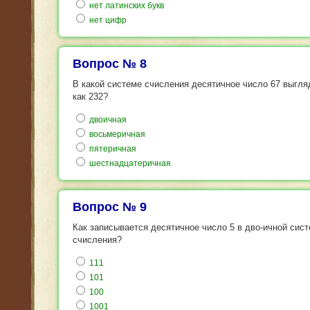
нет латинских букв
нет цифр
Вопрос № 8
В какой системе счисления десятичное число 67 выгля
как 232?
двоичная
восьмеричная
пятеричная
шестнадцатеричная
Вопрос № 9
Как записывается десятичное число 5 в дво-ичной сис
счисления?
111
101
100
1001