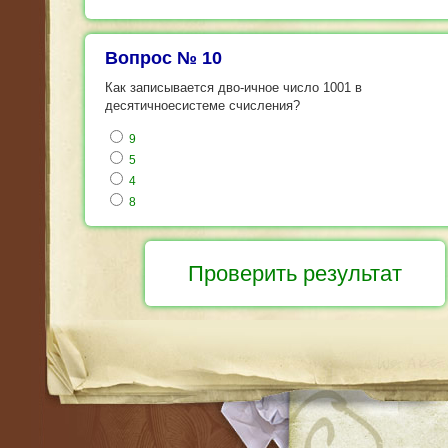
Вопрос № 10
Как записывается дво-ичное число 1001 в
десятичноесистеме счисления?
9
5
4
8
RSS