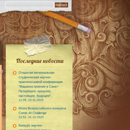
Последние новости
Открытая региональная
студенческая научно-
практическаяой конференция
"Машиностроение в Санкт-
Петербурге: прошлое,
настоящее, будущее",
12:06, 15.11.2025
Итоги Всероссийского конкурса
Comic-AI Challenge
13:51, 31.10.2025
Конкурс научно-