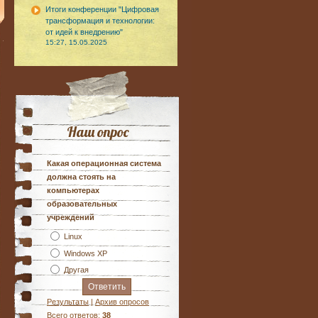
Итоги конференции "Цифровая
трансформация и технологии:
от идей к внедрению"
15:27, 15.05.2025
Наш опрос
Какая операционная система
должна стоять на
компьютерах
образовательных
учреждений
Linux
Windows XP
Другая
Результаты
|
Архив опросов
Всего ответов:
38