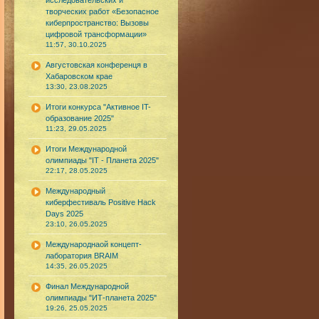
исследовательских и
творческих работ «Безопасное
киберпространство: Вызовы
цифровой трансформации»
11:57, 30.10.2025
Августовская конференця в
Хабаровском крае
13:30, 23.08.2025
Итоги конкурса "Активное IT-
образование 2025"
11:23, 29.05.2025
Итоги Международной
олимпиады "IT - Планета 2025"
22:17, 28.05.2025
Международный
киберфестиваль Positive Hack
Days 2025
23:10, 26.05.2025
Международнаой концепт-
лаборатория BRAIM
14:35, 26.05.2025
Финал Международной
олимпиады "ИТ-планета 2025"
19:26, 25.05.2025