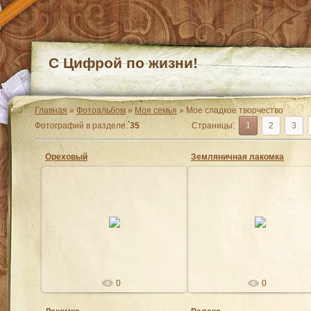
С Цифрой по жизни!
Главная
»
Фотоальбом
»
Моя семья
» Мое сладкое творчество
Фотографий в разделе
:
35
Страницы
:
1
2
3
Ореховый
Земляничная лакомка
09.12.2021
09.09.2021
Ангел
Ангел
0
0