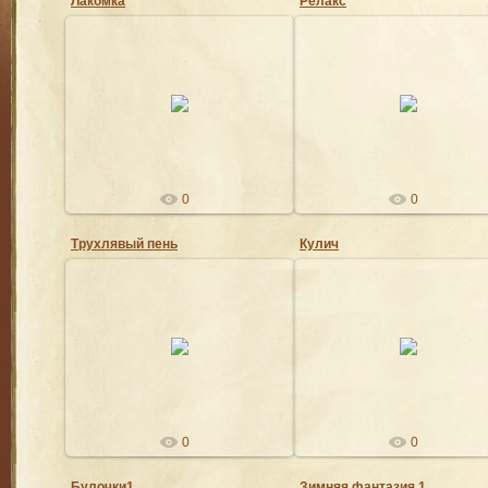
Лакомка
Релакс
09.08.2021
08.07.2021
Ангел
Ангел
0
0
Трухлявый пень
Кулич
08.06.2021
09.04.2021
Ангел
Ангел
0
0
Булочки1
Зимняя фантазия 1