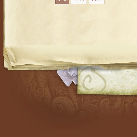
1-14
15-28
29-35
RSS