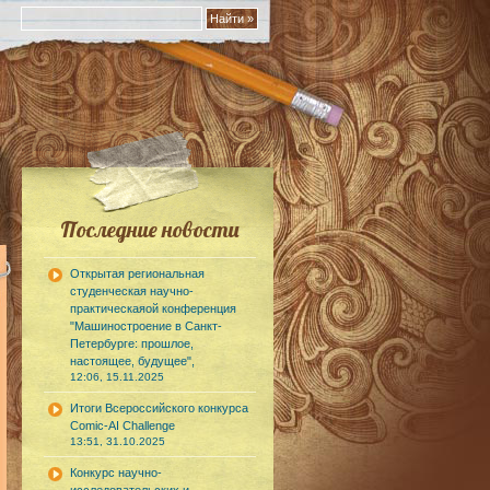
Последние новости
Открытая региональная
студенческая научно-
практическаяой конференция
"Машиностроение в Санкт-
Петербурге: прошлое,
настоящее, будущее",
12:06, 15.11.2025
Итоги Всероссийского конкурса
Comic-AI Challenge
13:51, 31.10.2025
Конкурс научно-