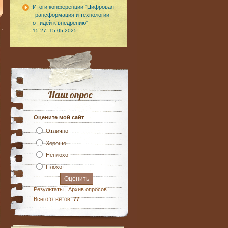
Итоги конференции "Цифровая
трансформация и технологии:
от идей к внедрению"
15:27, 15.05.2025
Наш опрос
Оцените мой сайт
Отлично
Хорошо
Неплохо
Плохо
Результаты
|
Архив опросов
Всего ответов:
77