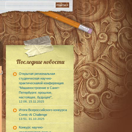
Последние новости
Открытая региональная
студенческая научно-
практическаяой конференция
"Машиностроение в Санкт-
Петербурге: прошлое,
настоящее, будущее",
12:06, 15.11.2025
Итоги Всероссийского конкурса
Comic-AI Challenge
13:51, 31.10.2025
Конкурс научно-