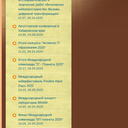
исследовательских и
творческих работ «Безопасное
киберпространство: Вызовы
цифровой трансформации»
11:57, 30.10.2025
Августовская конференця в
Хабаровском крае
13:30, 23.08.2025
Итоги конкурса "Активное IT-
образование 2025"
11:23, 29.05.2025
Итоги Международной
олимпиады "IT - Планета 2025"
22:17, 28.05.2025
Международный
киберфестиваль Positive Hack
Days 2025
23:10, 26.05.2025
Международнаой концепт-
лаборатория BRAIM
14:35, 26.05.2025
Финал Международной
олимпиады "ИТ-планета 2025"
19:26, 25.05.2025