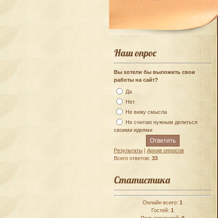
Наш опрос
Вы хотели бы выложить свои
работы на сайт?
Да
Нет
Не вижу смысла
Не считаю нужным делиться
своими идеями
Результаты
|
Архив опросов
Всего ответов:
33
Статистика
Онлайн всего:
1
Гостей:
1