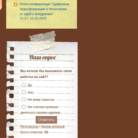
Итоги конференции "Цифровая
трансформация и технологии:
от идей к внедрению"
15:27, 15.05.2025
Наш опрос
Вы хотели бы выложить свои
работы на сайт?
Да
Нет
Не вижу смысла
Не считаю нужным
делиться своими идеями
Результаты
|
Архив опросов
Всего ответов:
33