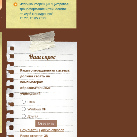
Итоги конференции "Цифровая
трансформация и технологии:
от идей к внедрению"
15:27, 15.05.2025
Наш опрос
Какая операционная система
должна стоять на
компьютерах
образовательных
учреждений
Linux
Windows XP
Другая
Результаты
|
Архив опросов
Всего ответов:
38