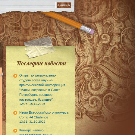
Последние новости
Открытая региональная
студенческая научно-
практическаяой конференция
"Машиностроение в Санкт-
Петербурге: прошлое,
настоящее, будущее",
12:06, 15.11.2025
Итоги Всероссийского конкурса
Comic-AI Challenge
13:51, 31.10.2025
Конкурс научно-