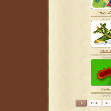
Чудесный
АвиаНа
Garde
1-18
19-36
37-