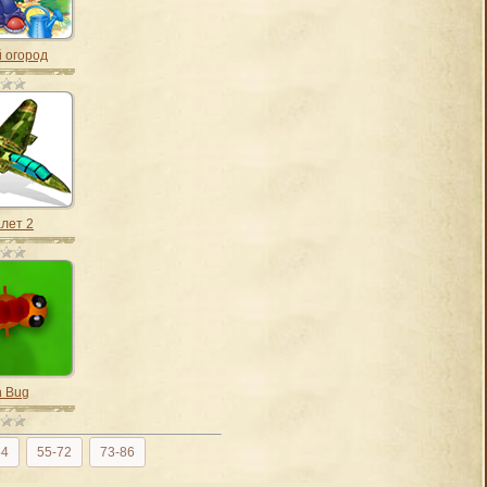
 огород
лет 2
n Bug
54
55-72
73-86