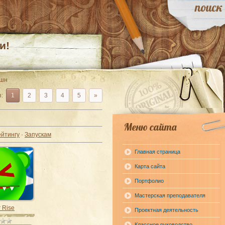
и!
кшн
ы
:
1
2
3
4
5
»
Меню сайта
ейтингу
·
Запускам
Главная страница
Карта сайта
Портфолио
Мастерская преподавателя
 Rise
Проектная деятельность
Классное руководство