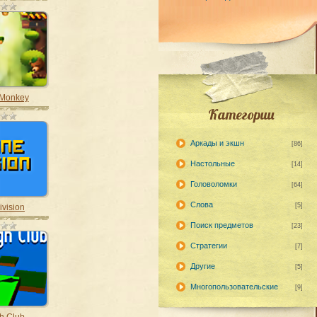
 Monkey
Категории
Аркады и экшн
[86]
Настольные
[14]
Головоломки
[64]
Слова
[5]
ivision
Поиск предметов
[23]
Стратегии
[7]
Другие
[5]
Многопользовательские
[9]