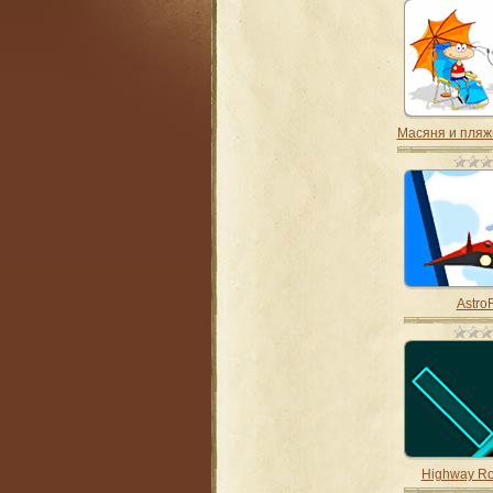
Масяня и пляж
AstroF
Highway R