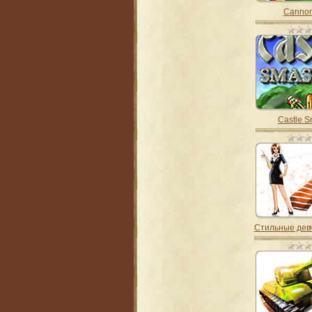
Canno
Castle 
Стильные девчо