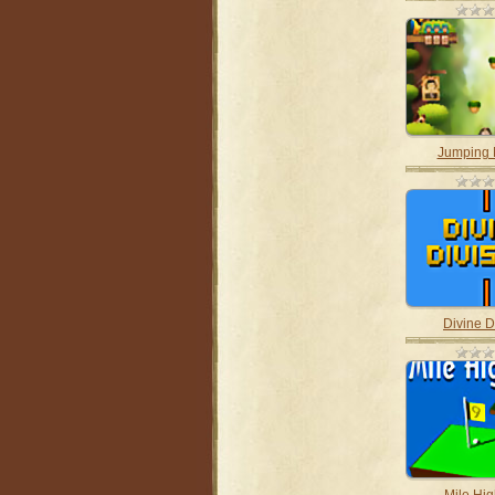
Jumping
Divine D