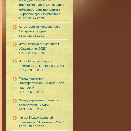
исследовательских и
творческих работ «Безопасное
киберпространство: Вызовы
цифровой трансформации»
11:57, 30.10.2025
Августовская конференця в
Хабаровском крае
13:30, 23.08.2025
Итоги конкурса "Активное IT-
образование 2025"
11:23, 29.05.2025
Итоги Международной
олимпиады "IT - Планета 2025"
22:17, 28.05.2025
Международный
киберфестиваль Positive Hack
Days 2025
23:10, 26.05.2025
Международнаой концепт-
лаборатория BRAIM
14:35, 26.05.2025
Финал Международной
олимпиады "ИТ-планета 2025"
19:26, 25.05.2025