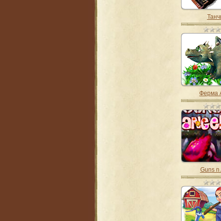
Танч
Ферма 
Guns n