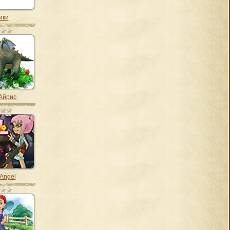
ики
Айрис
 Angel