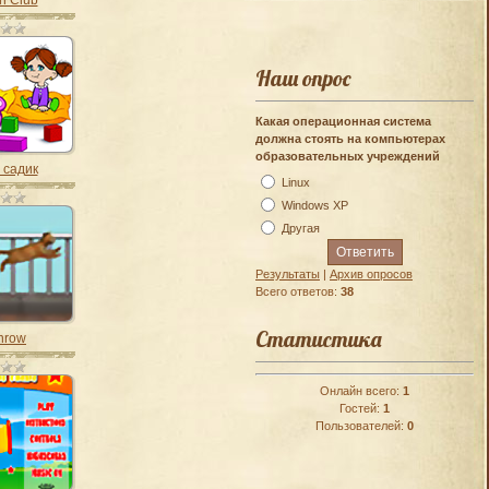
h Club
Наш опрос
Какая операционная система
должна стоять на компьютерах
образовательных учреждений
 садик
Linux
Windows XP
Другая
Результаты
|
Архив опросов
Всего ответов:
38
Статистика
Throw
Онлайн всего:
1
Гостей:
1
Пользователей:
0