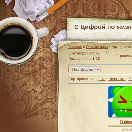
С Цифрой по жизн
Главная
»
Онлайн игры
» Аркады и э
В категории игр
:
86
Страниц
Показано игр
:
1-18
Сортировать по
:
Дате
·
Названию
·
Р
Flubber