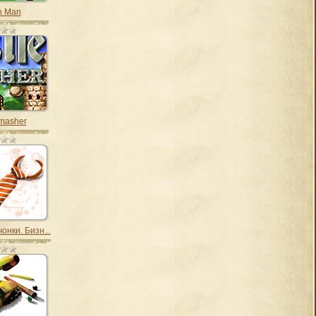
n Man
Smasher
нки. Бизн...