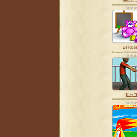
Mile Hig
Детский
Kitty 